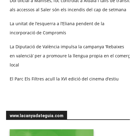
Dol oficial a Manises, foc controlat a Aldaia i talls de trànsit
als accessos al Saler són els incendis del cap de setmana
La unitat de l’esquerra a l’Eliana pendent de la
incorporació de Compromís
La Diputació de València impulsa la campanya ‘Rebaixes
en valencià’ per a promoure la llengua propia en el comerç
local
El Parc Els Filtres acull la XVI edició del cinema d’estiu
www.lacanyadateguia.com