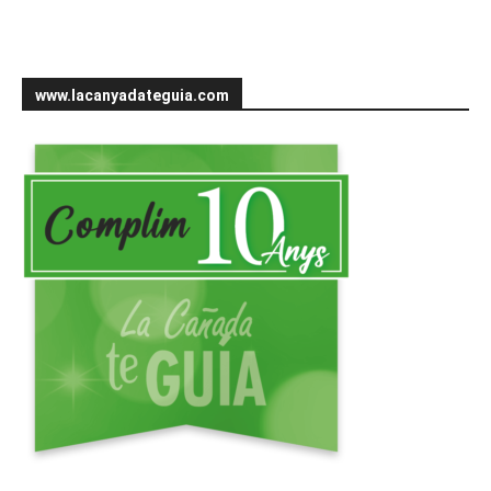
www.lacanyadateguia.com