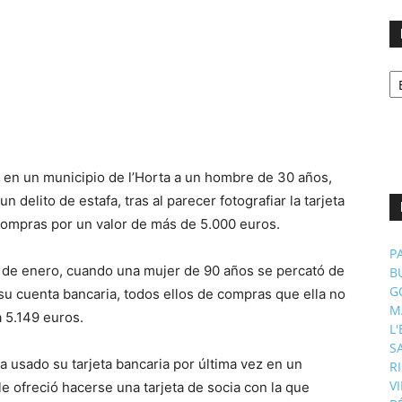
No
p
m
o en un municipio de l’Horta a un hombre de 30 años,
delito de estafa, tras al parecer fotografiar la tarjeta
 compras por un valor de más de 5.000 euros.
P
 de enero, cuando una mujer de 90 años se percató de
B
G
su cuenta bancaria, todos ellos de compras que ella no
M
a 5.149 euros.
L
S
a usado su tarjeta bancaria por última vez en un
R
V
e ofreció hacerse una tarjeta de socia con la que