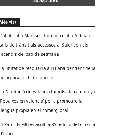
Més vist
Dol oficial a Manises, foc controlat a Aldaia i
talls de trànsit als accessos al Saler són els
incendis del cap de setmana
La unitat de l’esquerra a l’Eliana pendent de la
incorporació de Compromís
La Diputació de València impulsa la campanya
‘Rebaixes en valencià’ per a promoure la
llengua propia en el comerç local
El Parc Els Filtres acull la XVI edició del cinema
d’estiu