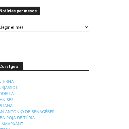
Notícies per mesos
tícies
er
esos
L’oratge a:
ATERNA
URJASSOT
ODELLA
ANISES
'ELIANA
AN ANTONIO DE BENAGÉBER
IBA-ROJA DE TÚRIA
ILAMARXANT