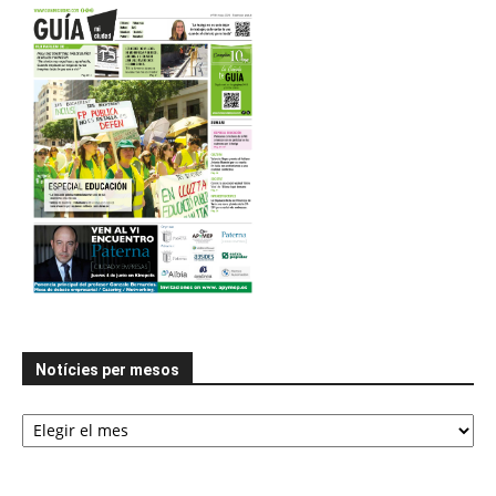
Notícies per mesos
Notícies
per
mesos