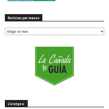
Notícies per mesos
Notícies
per
mesos
L’oratge a: