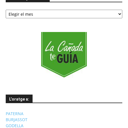
Notícies
per
mesos
L’oratge a:
PATERNA
BURJASSOT
GODELLA