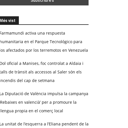
Més vist
Farmamundi activa una respuesta
humanitaria en el Parque Tecnológico para
los afectados por los terremotos en Venezuela
Dol oficial a Manises, foc controlat a Aldaia i
talls de trànsit als accessos al Saler són els
incendis del cap de setmana
La Diputació de València impulsa la campanya
‘Rebaixes en valencià’ per a promoure la
llengua propia en el comerç local
La unitat de l’esquerra a l’Eliana pendent de la