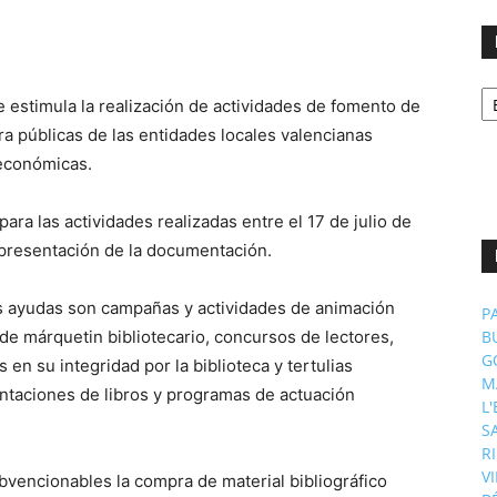
No
 estimula la realización de actividades de fomento de
p
m
ura públicas de las entidades locales valencianas
 económicas.
ra las actividades realizadas entre el 17 de julio de
e presentación de la documentación.
as ayudas son campañas y actividades de animación
P
 de márquetin bibliotecario, concursos de lectores,
B
G
en su integridad por la biblioteca y tertulias
M
sentaciones de libros y programas de actuación
L
S
R
V
bvencionables la compra de material bibliográfico