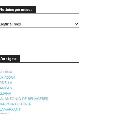
Notícies per mesos
tícies
er
esos
L’oratge a:
ATERNA
URJASSOT
ODELLA
ANISES
'ELIANA
AN ANTONIO DE BENAGÉBER
IBA-ROJA DE TÚRIA
ILAMARXANT