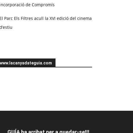
incorporació de Compromís
El Parc Els Filtres acull la XVI edició del cinema
d’estiu
www.lacanyadateguia.com
GUÍA ha arribat per a quedar-se!!!