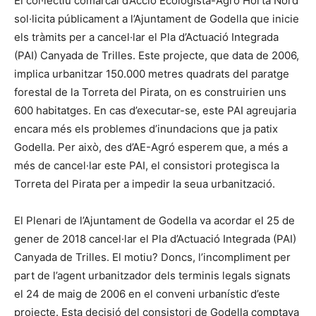
El col·lectiu comarcal d’Acció Ecologista-Agró Horta Nord
sol·licita públicament a l’Ajuntament de Godella que inicie
els tràmits per a cancel·lar el Pla d’Actuació Integrada
(PAI) Canyada de Trilles. Este projecte, que data de 2006,
implica urbanitzar 150.000 metres quadrats del paratge
forestal de la Torreta del Pirata, on es construirien uns
600 habitatges. En cas d’executar-se, este PAI agreujaria
encara més els problemes d’inundacions que ja patix
Godella. Per això, des d’AE-Agró esperem que, a més a
més de cancel·lar este PAI, el consistori protegisca la
Torreta del Pirata per a impedir la seua urbanització.
El Plenari de l’Ajuntament de Godella va acordar el 25 de
gener de 2018 cancel·lar el Pla d’Actuació Integrada (PAI)
Canyada de Trilles. El motiu? Doncs, l’incompliment per
part de l’agent urbanitzador dels terminis legals signats
el 24 de maig de 2006 en el conveni urbanístic d’este
projecte. Esta decisió del consistori de Godella comptava