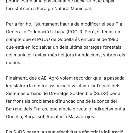
podria estudiar la possibilitat de declarar este espai
forestal com a Paratge Natural Municipal.
Per a fer-ho, l’ajuntament hauria de modificar el seu Pla
General d’Ordenació Urbana (PGOU). Però, si tenim en
compte que el PGOU de Godella és encara el de 1990 i
que està en joc salvar un dels últims paratges forestals
del municipi i evitar més i pitjors inundacions, sobren els
motius.
Finalment, des d’AE-Agró volem recordar que la passada
legislatura la nostra associació va plantejar l’opció dels
Sistemes urbans de Drenatge Sostenible (SuDS) per a
fer front als problemes d’inundacions de la conca del
Barranc dels Frares, que afecta directa o indirectament a
Godella, Burjassot, Rocafort i Massarrojos.
Els SuDS basen la seua efectivitat a afavorir la infiltració