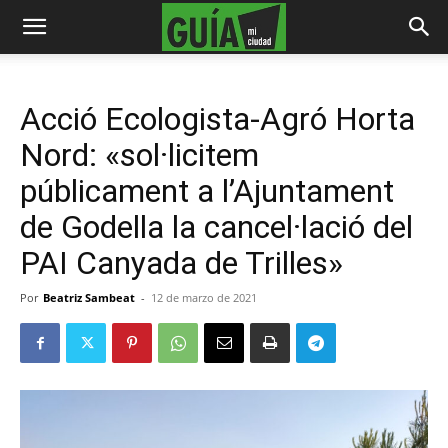
Acció Ecologista-Agró Horta
Nord: «sol·licitem
públicament a l’Ajuntament
de Godella la cancel·lació del
PAI Canyada de Trilles»
Por
Beatriz Sambeat
-
12 de marzo de 2021