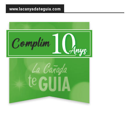
www.lacanyadateguia.com