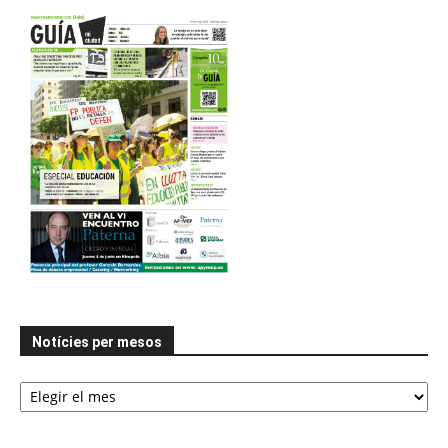
Notícies per mesos
Notícies
per
mesos