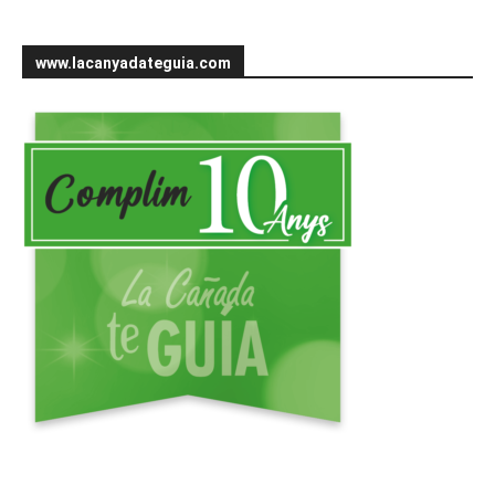
www.lacanyadateguia.com