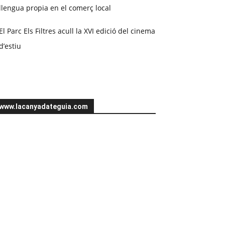
llengua propia en el comerç local
El Parc Els Filtres acull la XVI edició del cinema
d’estiu
www.lacanyadateguia.com