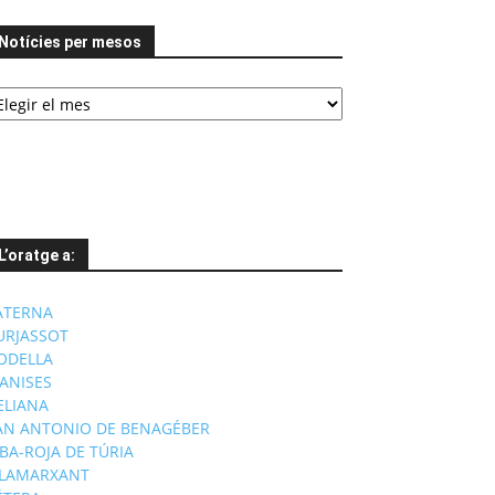
Notícies per mesos
tícies
er
esos
L’oratge a:
ATERNA
URJASSOT
ODELLA
ANISES
'ELIANA
AN ANTONIO DE BENAGÉBER
IBA-ROJA DE TÚRIA
ILAMARXANT