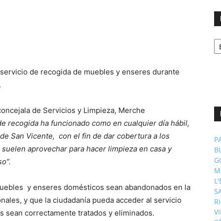
No
p
m
 servicio de recogida de muebles y enseres durante
.
concejala de Servicios y Limpieza, Merche
io de recogida ha funcionado como en cualquier día hábil,
 de San Vicente, con el fin de dar cobertura a los
P
, suelen aprovechar para hacer limpieza en casa y
B
G
o”.
M
L
e muebles y enseres domésticos sean abandonados en la
S
onales, y que la ciudadanía pueda acceder al servicio
R
V
os sean correctamente tratados y eliminados.