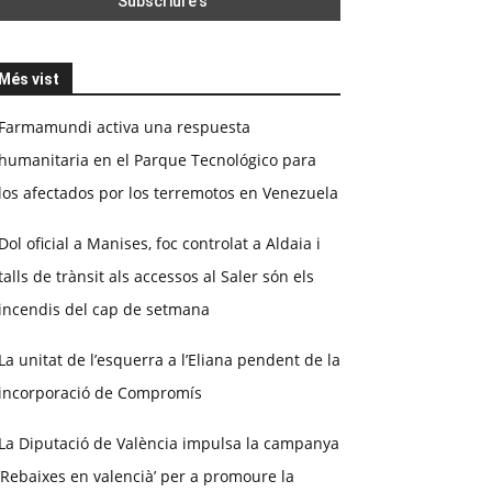
Més vist
Farmamundi activa una respuesta
humanitaria en el Parque Tecnológico para
los afectados por los terremotos en Venezuela
Dol oficial a Manises, foc controlat a Aldaia i
talls de trànsit als accessos al Saler són els
incendis del cap de setmana
La unitat de l’esquerra a l’Eliana pendent de la
incorporació de Compromís
La Diputació de València impulsa la campanya
‘Rebaixes en valencià’ per a promoure la