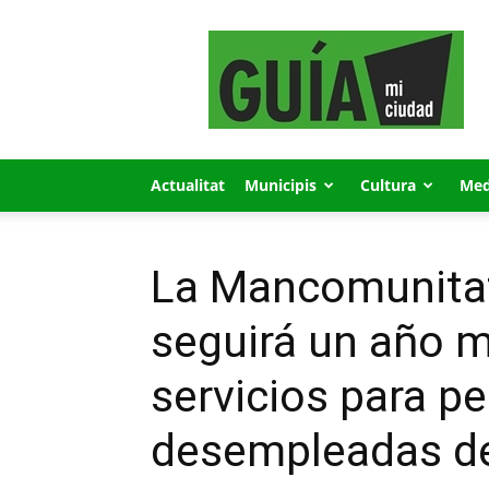
GUÍA
MI
CIUDAD
Actualitat
Municipis
Cultura
Med
La Mancomunitat
seguirá un año 
servicios para p
desempleadas de