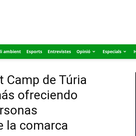
i ambient
Esports
Entrevistes
Opinió
Especials
 Camp de Túria
más ofreciendo
ersonas
 la comarca