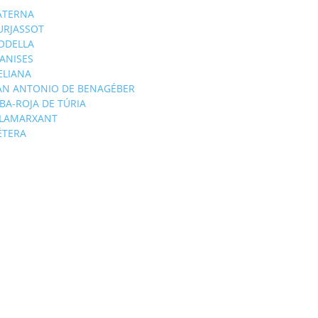
ATERNA
URJASSOT
ODELLA
ANISES
'ELIANA
AN ANTONIO DE BENAGÉBER
IBA-ROJA DE TÚRIA
ILAMARXANT
ÉTERA