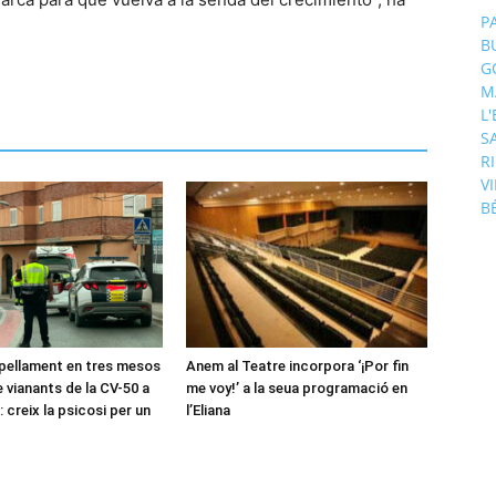
P
B
G
M
L
S
R
V
B
pellament en tres mesos
Anem al Teatre incorpora ‘¡Por fin
 vianants de la CV-50 a
me voy!’ a la seua programació en
 creix la psicosi per un
l’Eliana