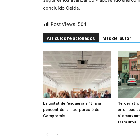
concluido Celda.
Post Views:
504
Artículos relacionados
Más del autor
La unitat de l’esquerra a l’Eliana
Tercer atro
pendent de la incorporació de
en un pas de
Compromís
Vilamarxant:
tram urbà