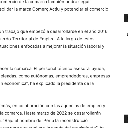
comercio de la comarca también podrá seguir
olidar la marca Comerç Actiu y potenciar el comercio
No
a un trabajo que empezó a desarrollarse en el año 2016
p
erdo Territorial de Empleo. A lo largo de estos
m
tuaciones enfocadas a mejorar la situación laboral y
cer la comarca. El personal técnico asesora, ayuda,
empleadas, como autónomas, emprendedoras, empresas
n económica”, ha explicado la presidenta de la
además, en colaboración con las agencias de empleo y
 la comarca. Hasta marzo de 2022 se desarrollarán
 “Bajo el nombre de ‘Per a la reconstrucció’
ca para que vuelva a la senda del crecimiento”, ha