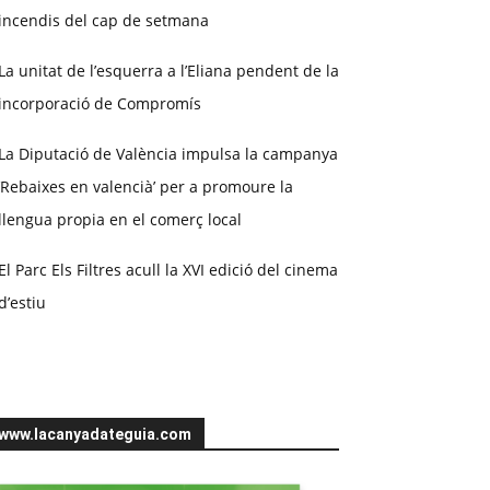
incendis del cap de setmana
La unitat de l’esquerra a l’Eliana pendent de la
incorporació de Compromís
La Diputació de València impulsa la campanya
‘Rebaixes en valencià’ per a promoure la
llengua propia en el comerç local
El Parc Els Filtres acull la XVI edició del cinema
d’estiu
www.lacanyadateguia.com