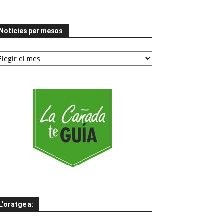
Notícies per mesos
tícies
er
esos
L’oratge a: