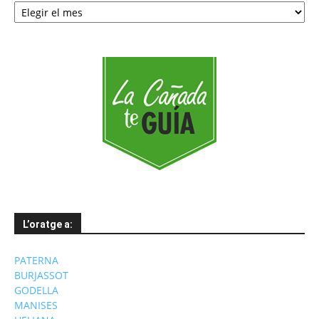
per
mesos
L’oratge a:
PATERNA
BURJASSOT
GODELLA
MANISES