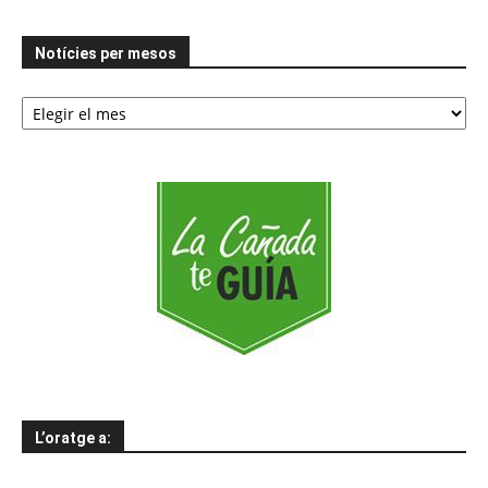
Notícies per mesos
Notícies
per
mesos
L’oratge a: