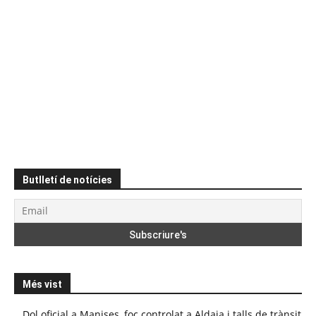
Butlletí de notícies
Més vist
Dol oficial a Manises, foc controlat a Aldaia i talls de trànsit