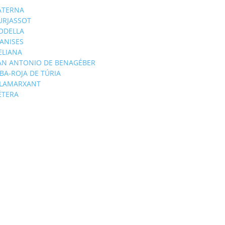
ATERNA
URJASSOT
ODELLA
ANISES
'ELIANA
AN ANTONIO DE BENAGÉBER
IBA-ROJA DE TÚRIA
ILAMARXANT
ÉTERA