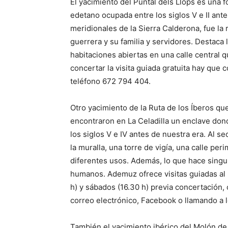
El yacimiento del Puntal dels Llops es una fo
edetano ocupada entre los siglos V e II ante
meridionales de la Sierra Calderona, fue la 
guerrera y su familia y servidores. Destaca l
habitaciones abiertas en una calle central 
concertar la visita guiada gratuita hay que 
teléfono 672 794 404.
Otro yacimiento de la Ruta de los Íberos qu
encontraron en La Celadilla un enclave dond
los siglos V e IV antes de nuestra era. Al s
la muralla, una torre de vigía, una calle pe
diferentes usos. Además, lo que hace singu
humanos. Ademuz ofrece visitas guiadas al p
h) y sábados (16.30 h) previa concertación,
correo electrónico, Facebook o llamando a 
También el yacimiento ibérico del Molón d