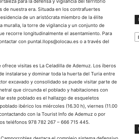
rtaleza para la defensa y vigilancia del territorio
s de nuestra era. Situada en los contrafuertes
residencia de un aristócrata miembro de la élite
a muralla, la torre de vigilancia y un conjunto de
No
que recorre longitudinalmente el asentamiento. Para
p
contactar con puntal.llops@olocau.es o a través del
m
e ofrece visitas es La Celadilla de Ademuz. Los íberos
e instalarse y dominar toda la huerta del Turia entre
ector excavado y consolidado se puede visitar parte de
rimetral que circunda el poblado y habitaciones con
lar este poblado es el hallazgo de esqueletos
oblado ibérico los miércoles (16.30 h), viernes (11.00
 contactando con la Tourist Info de Ademuz o por
los teléfonos 978 782 267 – 666 715 445.
e Camporrobles destaca el complejo sistema defensivo