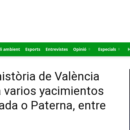
i ambient
Esports
Entrevistes
Opinió
Especials
istòria de València
a varios yacimientos
da o Paterna, entre