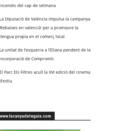
incendis del cap de setmana
La Diputació de València impulsa la campanya
‘Rebaixes en valencià’ per a promoure la
llengua propia en el comerç local
La unitat de l’esquerra a l’Eliana pendent de la
incorporació de Compromís
El Parc Els Filtres acull la XVI edició del cinema
d’estiu
www.lacanyadateguia.com