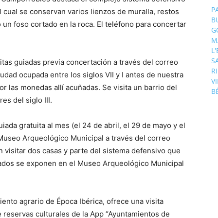
P
el cual se conservan varios lienzos de muralla, restos
B
o un foso cortado en la roca. El teléfono para concertar
G
M
L
S
itas guiadas previa concertación a través del correo
R
dad ocupada entre los siglos VII y I antes de nuestra
V
r las monedas allí acuñadas. Se visita un barrio del
B
es del siglo III.
iada gratuita al mes (el 24 de abril, el 29 de mayo y el
 Museo Arqueológico Municipal a través del correo
isitar dos casas y parte del sistema defensivo que
rados se exponen en el Museo Arqueológico Municipal
ento agrario de Época Ibérica, ofrece una visita
de reservas culturales de la App “Ayuntamientos de