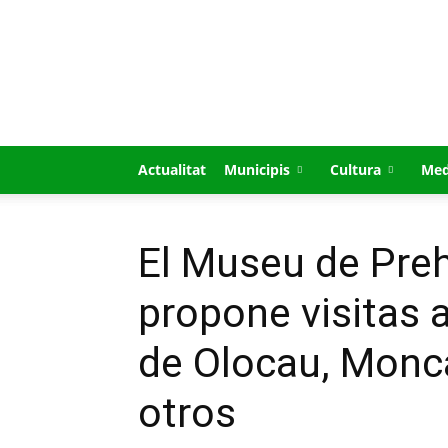
GUÍA
MI
CIUDAD
Actualitat
Municipis
Cultura
Med
El Museu de Preh
propone visitas 
de Olocau, Monca
otros