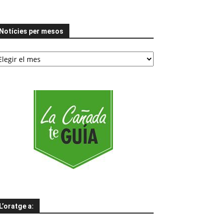
Notícies per mesos
tícies
er
esos
L’oratge a: