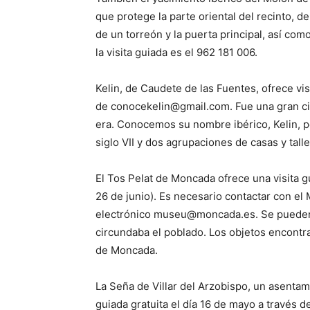
que protege la parte oriental del recinto, d
de un torreón y la puerta principal, así com
la visita guiada es el 962 181 006.
Kelin, de Caudete de las Fuentes, ofrece vis
de conocekelin@gmail.com. Fue una gran ciu
era. Conocemos su nombre ibérico, Kelin, po
siglo VII y dos agrupaciones de casas y taller
El Tos Pelat de Moncada ofrece una visita gu
26 de junio). Es necesario contactar con el
electrónico museu@moncada.es. Se pueden v
circundaba el poblado. Los objetos encont
de Moncada.
La Seña de Villar del Arzobispo, un asentami
guiada gratuita el día 16 de mayo a través 