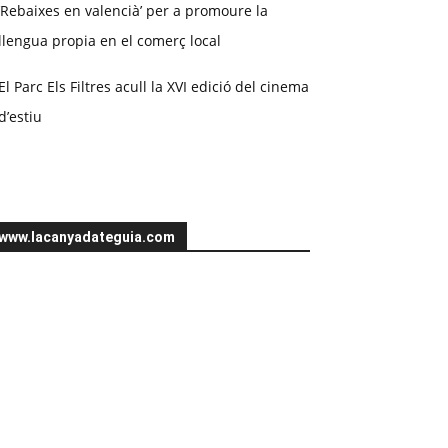
‘Rebaixes en valencià’ per a promoure la
llengua propia en el comerç local
El Parc Els Filtres acull la XVI edició del cinema
d’estiu
www.lacanyadateguia.com