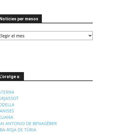
Notícies per mesos
tícies
er
esos
L’oratge a:
ATERNA
URJASSOT
ODELLA
ANISES
'ELIANA
AN ANTONIO DE BENAGÉBER
IBA-ROJA DE TÚRIA