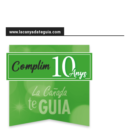
www.lacanyadateguia.com