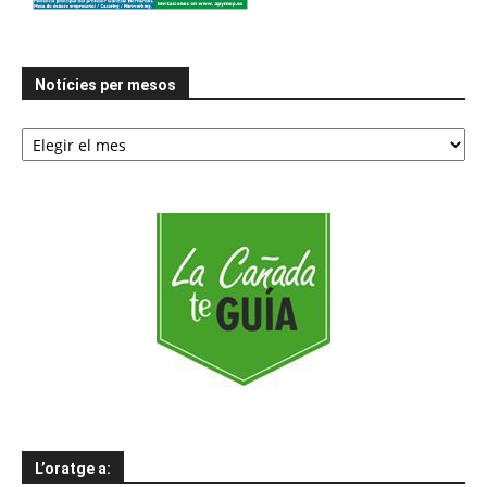
Notícies per mesos
Notícies
per
mesos
L’oratge a: