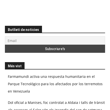
Butlletí de notícies
Més vist
Farmamundi activa una respuesta humanitaria en el
Parque Tecnológico para los afectados por los terremotos
en Venezuela
Dol oficial a Manises, foc controlat a Aldaia i talls de trànsit
als accessos al Saler són els incendis del cap de setmana