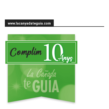
www.lacanyadateguia.com