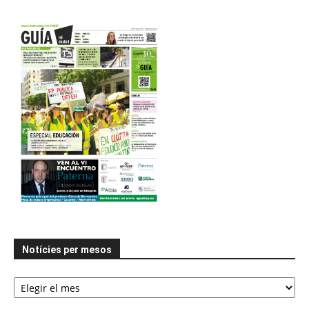
Notícies per mesos
Notícies
per
mesos