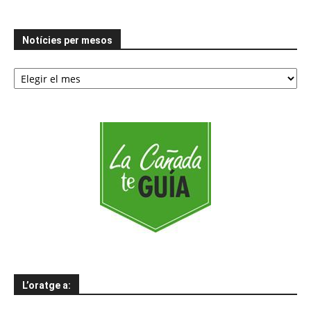
Notícies per mesos
Notícies
per
mesos
L’oratge a: