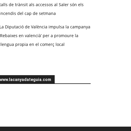
talls de trànsit als accessos al Saler són els
incendis del cap de setmana
La Diputació de València impulsa la campanya
‘Rebaixes en valencià’ per a promoure la
llengua propia en el comerç local
www.lacanyadateguia.com