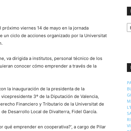
No
l próximo viernes 14 de mayo en la jornada
p
m
e un ciclo de acciones organizado por la Universitat
n.
e, va dirigida a institutos, personal técnico de los
quieran conocer cómo emprender a través de la
P
con la inauguración de la presidenta de la
B
G
vicepresidente 3º de la Diputación de Valencia,
M
erecho Financiero y Tributario de la Universitat de
L
io de Desarrollo Local de Divalterra, Fidel García.
S
R
V
Por qué emprender en cooperativa?’, a cargo de Pilar