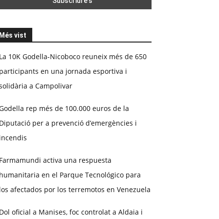
Més vist
La 10K Godella-Nicoboco reuneix més de 650
participants en una jornada esportiva i
solidària a Campolivar
Godella rep més de 100.000 euros de la
Diputació per a prevenció d’emergències i
incendis
Farmamundi activa una respuesta
humanitaria en el Parque Tecnológico para
los afectados por los terremotos en Venezuela
Dol oficial a Manises, foc controlat a Aldaia i