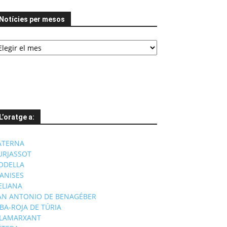
Notícies per mesos
tícies
er
esos
L’oratge a:
ATERNA
URJASSOT
ODELLA
ANISES
'ELIANA
AN ANTONIO DE BENAGÉBER
IBA-ROJA DE TÚRIA
ILAMARXANT