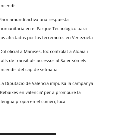
incendis
Farmamundi activa una respuesta
humanitaria en el Parque Tecnológico para
los afectados por los terremotos en Venezuela
Dol oficial a Manises, foc controlat a Aldaia i
talls de trànsit als accessos al Saler són els
incendis del cap de setmana
La Diputació de València impulsa la campanya
‘Rebaixes en valencià’ per a promoure la
llengua propia en el comerç local