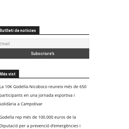
Butlletí de notícies
Més vist
La 10K Godella-Nicoboco reuneix més de 650
participants en una jornada esportiva i
solidària a Campolivar
Godella rep més de 100.000 euros de la
Diputació per a prevenció d’emergències i