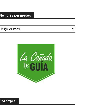
Notícies per mesos
tícies
er
esos
L’oratge a: