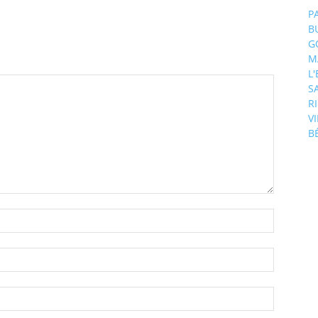
P
B
G
M
L
S
R
V
B