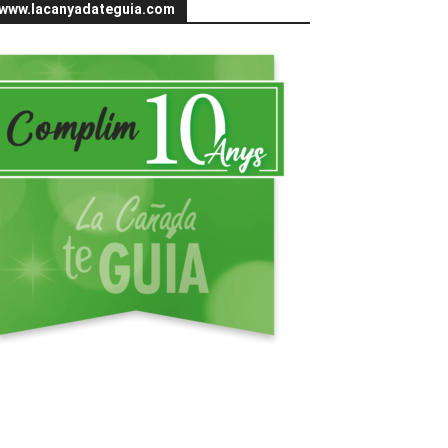
www.lacanyadateguia.com