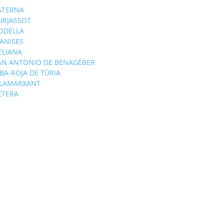
ATERNA
URJASSOT
ODELLA
ANISES
'ELIANA
AN ANTONIO DE BENAGÉBER
IBA-ROJA DE TÚRIA
ILAMARXANT
ÉTERA