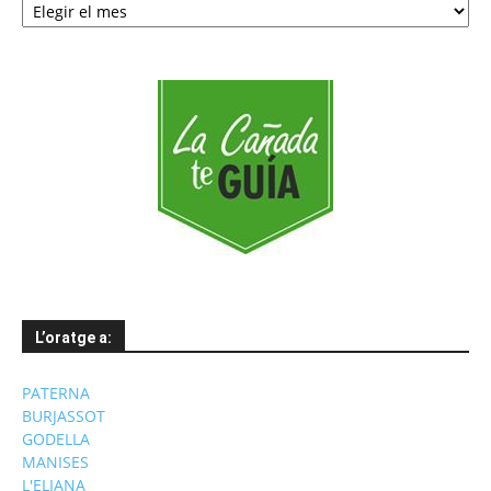
per
mesos
L’oratge a:
PATERNA
BURJASSOT
GODELLA
MANISES
L'ELIANA