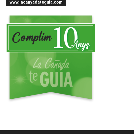
www.lacanyadateguia.com