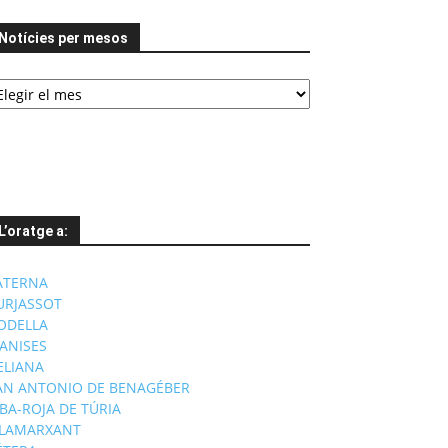
Notícies per mesos
tícies
er
esos
L’oratge a:
ATERNA
URJASSOT
ODELLA
ANISES
'ELIANA
AN ANTONIO DE BENAGÉBER
IBA-ROJA DE TÚRIA
ILAMARXANT