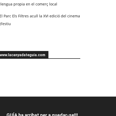
llengua propia en el comerç local
El Parc Els Filtres acull la XVI edició del cinema
d’estiu
www.lacanyadateguia.com
GUÍA ha arribat per a quedar-se!!!