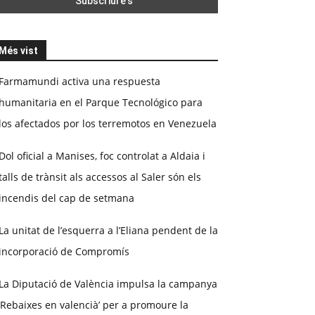
Més vist
Farmamundi activa una respuesta
humanitaria en el Parque Tecnológico para
los afectados por los terremotos en Venezuela
Dol oficial a Manises, foc controlat a Aldaia i
talls de trànsit als accessos al Saler són els
incendis del cap de setmana
La unitat de l’esquerra a l’Eliana pendent de la
incorporació de Compromís
La Diputació de València impulsa la campanya
‘Rebaixes en valencià’ per a promoure la