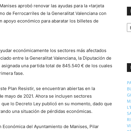
No
p
m
a ayudar económicamente los sectores más afectados
nciado entre la Generalitat Valenciana, la Diputación de
 asignada una partida total de 845.540 € de los cuales
rimera fase.
P
ste Plan Resistir, se encuentran abiertas en la
B
G
6 de mayo de 2021. Ahora se incluyen sectores
M
o que lo Decreto Ley publicó en su momento, dado que
L
rando una situación de pérdidas económicas.
S
R
V
n Económica del Ayuntamiento de Manises, Pilar