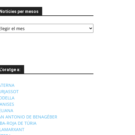
Notícies per mesos
tícies
er
esos
L’oratge a:
ATERNA
URJASSOT
ODELLA
ANISES
'ELIANA
AN ANTONIO DE BENAGÉBER
IBA-ROJA DE TÚRIA
ILAMARXANT