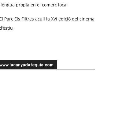
llengua propia en el comerç local
El Parc Els Filtres acull la XVI edició del cinema
d’estiu
www.lacanyadateguia.com