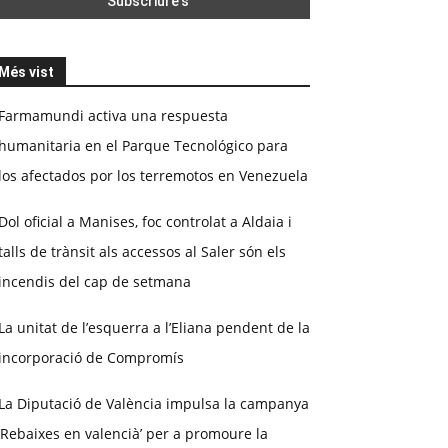
Més vist
Farmamundi activa una respuesta
humanitaria en el Parque Tecnológico para
los afectados por los terremotos en Venezuela
Dol oficial a Manises, foc controlat a Aldaia i
talls de trànsit als accessos al Saler són els
incendis del cap de setmana
La unitat de l’esquerra a l’Eliana pendent de la
incorporació de Compromís
La Diputació de València impulsa la campanya
‘Rebaixes en valencià’ per a promoure la