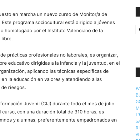
puesto en marcha un nuevo curso de Monitor/a de
l. Este programa sociocultural está dirigido a jóvenes
No
p
o homologado por el Instituto Valenciano de la
m
 libre.
 de prácticas profesionales no laborales, es organizar,
re educativo dirigidas a la infancia y la juventud, en el
ganización, aplicando las técnicas específicas de
 en la educación en valores y atendiendo a las
 de riesgos.
P
B
G
formación Juvenil (CIJ) durante todo el mes de julio
M
l curso, con una duración total de 310 horas, es
L
 alumnos y alumnas, preferentemente empadronados en
S
R
V