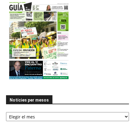
Notícies per mesos
Notícies
per
mesos