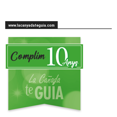
www.lacanyadateguia.com