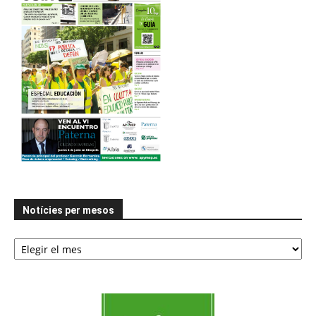
Notícies per mesos
Notícies
per
mesos