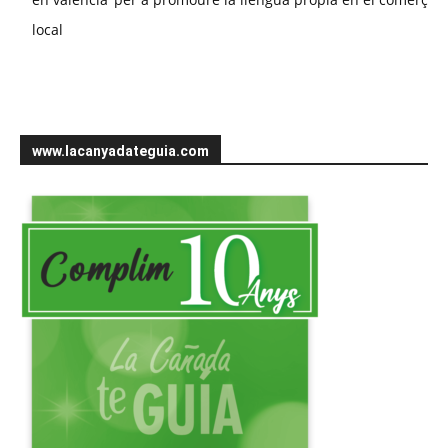
local
www.lacanyadateguia.com