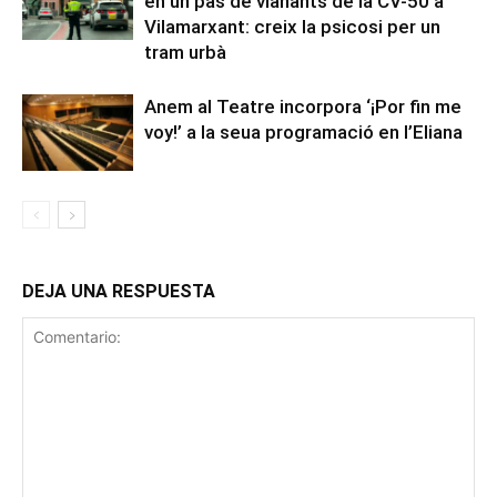
en un pas de vianants de la CV-50 a
Vilamarxant: creix la psicosi per un
tram urbà
Anem al Teatre incorpora ‘¡Por fin me
voy!’ a la seua programació en l’Eliana
DEJA UNA RESPUESTA