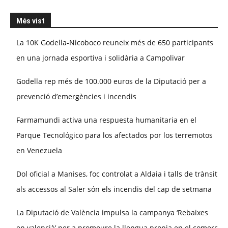
Més vist
La 10K Godella-Nicoboco reuneix més de 650 participants
en una jornada esportiva i solidària a Campolivar
Godella rep més de 100.000 euros de la Diputació per a
prevenció d’emergències i incendis
Farmamundi activa una respuesta humanitaria en el
Parque Tecnológico para los afectados por los terremotos
en Venezuela
Dol oficial a Manises, foc controlat a Aldaia i talls de trànsit
als accessos al Saler són els incendis del cap de setmana
La Diputació de València impulsa la campanya ‘Rebaixes
en valencià’ per a promoure la llengua propia en el comerç