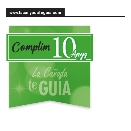
www.lacanyadateguia.com