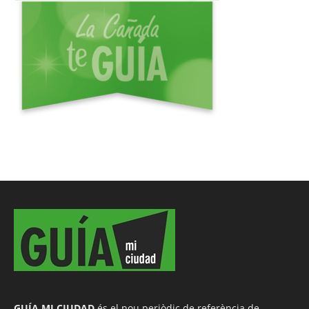
GUÍA MI CIUDAD
és el nou periòdic de referència de