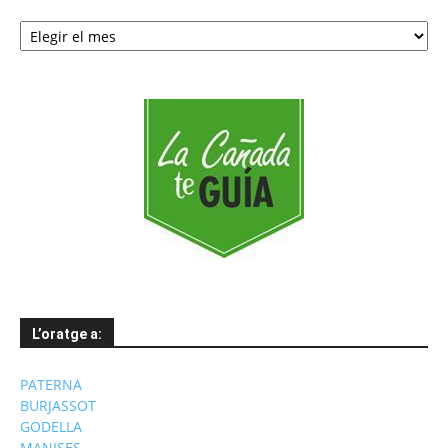
Notícies
per
mesos
L’oratge a:
PATERNA
BURJASSOT
GODELLA
MANISES