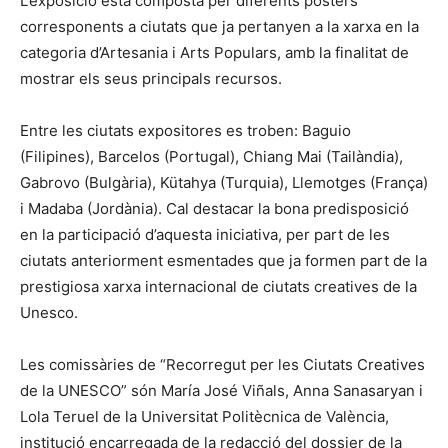
L’exposició està composta per diferents pòsters
corresponents a ciutats que ja pertanyen a la xarxa en la
categoria d’Artesania i Arts Populars, amb la finalitat de
mostrar els seus principals recursos.
Entre les ciutats expositores es troben: Baguio
(Filipines), Barcelos (Portugal), Chiang Mai (Tailàndia),
Gabrovo (Bulgària), Kütahya (Turquia), Llemotges (França)
i Madaba (Jordània). Cal destacar la bona predisposició
en la participació d’aquesta iniciativa, per part de les
ciutats anteriorment esmentades que ja formen part de la
prestigiosa xarxa internacional de ciutats creatives de la
Unesco.
Les comissàries de “Recorregut per les Ciutats Creatives
de la UNESCO” són María José Viñals, Anna Sanasaryan i
Lola Teruel de la Universitat Politècnica de València,
institució encarregada de la redacció del dossier de la