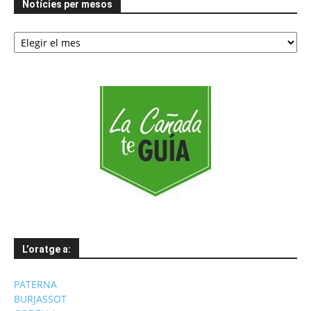
Notícies per mesos
Notícies
per
mesos
L’oratge a:
PATERNA
BURJASSOT