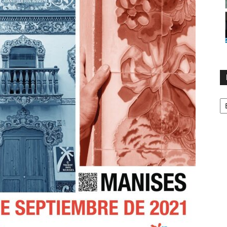
No
p
m