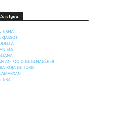
L’oratge a:
ATERNA
URJASSOT
ODELLA
ANISES
'ELIANA
AN ANTONIO DE BENAGÉBER
IBA-ROJA DE TÚRIA
ILAMARXANT
ÉTERA