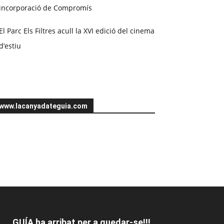
incorporació de Compromís
El Parc Els Filtres acull la XVI edició del cinema
d’estiu
www.lacanyadateguia.com
GUÍA ha arribat per a quedar-se!!!