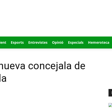
ient
Esports
Entrevistes
Opinió
Especials
Hemeroteca
nueva concejala de
la