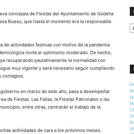
va concejala de Fiestas del Ayuntamiento de Godella
eresa Bueso, que hasta el momento era la responsable
No
p
m
a de actividades festivas con motivo de la pandemia
idemiológica invita al optimismo moderado. De hecho,
ya recuperando paulatinamente la normalidad con
a sigue muy vigente y será necesario seguir cumpliendo
s contagios.
P
B
e gobierno en marzo de este año, pasa a desempeñar
G
ea de Fiestas. Las Fallas, la Fiestas Patronales o las
M
unicipio, entre otras, centrarán el trabajo de la
L
S
R
V
has actividades de cara a los próximos meses.