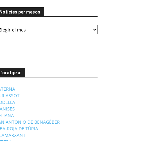
Notícies per mesos
tícies
er
esos
L’oratge a:
ATERNA
URJASSOT
ODELLA
ANISES
'ELIANA
AN ANTONIO DE BENAGÉBER
IBA-ROJA DE TÚRIA
ILAMARXANT