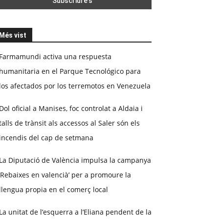
Més vist
Farmamundi activa una respuesta
humanitaria en el Parque Tecnológico para
los afectados por los terremotos en Venezuela
Dol oficial a Manises, foc controlat a Aldaia i
talls de trànsit als accessos al Saler són els
incendis del cap de setmana
La Diputació de València impulsa la campanya
‘Rebaixes en valencià’ per a promoure la
llengua propia en el comerç local
La unitat de l’esquerra a l’Eliana pendent de la