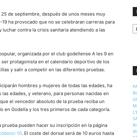
o, 25 de septiembre, después de unos meses muy
ID-19 ha provocado que no se celebraran carreras para
No
p
luchar contra la crisis sanitaria atendiendo a las
m
popular, organizada por el club godellense A les 9 en
 ser protagonista en el calendario deportivo de los
tillas y salir a competir en las diferentes pruebas.
rticiparán hombres y mujeres de todas las edades, ha
P
B
as las edades, y veterano, para personas nacidas en
G
 que el vencedor absoluto de la prueba reciba un
M
o en Godella y los tres primeros de cada categoría.
L
S
R
a prueba pueden hacer su inscripción en la página
V
icoboco-10
. El coste del dorsal será de 10 euros hasta