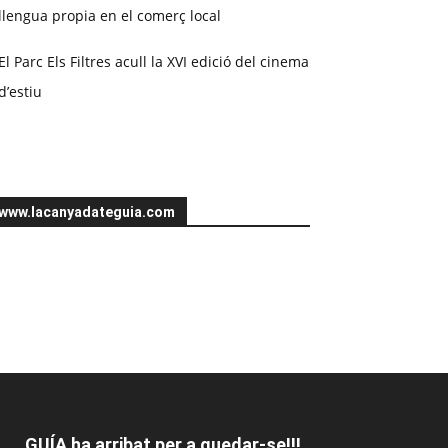
llengua propia en el comerç local
El Parc Els Filtres acull la XVI edició del cinema
d’estiu
www.lacanyadateguia.com
GUÍA ha arribat per a quedar-se!!!