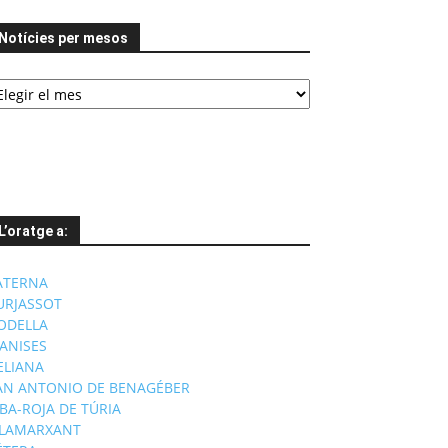
Notícies per mesos
tícies
er
esos
L’oratge a:
ATERNA
URJASSOT
ODELLA
ANISES
'ELIANA
AN ANTONIO DE BENAGÉBER
IBA-ROJA DE TÚRIA
ILAMARXANT