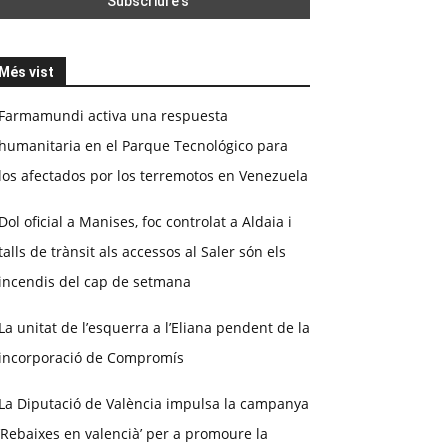
Més vist
Farmamundi activa una respuesta
humanitaria en el Parque Tecnológico para
los afectados por los terremotos en Venezuela
Dol oficial a Manises, foc controlat a Aldaia i
talls de trànsit als accessos al Saler són els
incendis del cap de setmana
La unitat de l’esquerra a l’Eliana pendent de la
incorporació de Compromís
La Diputació de València impulsa la campanya
‘Rebaixes en valencià’ per a promoure la