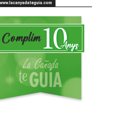
www.lacanyadateguia.com