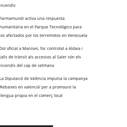
incendis
Farmamundi activa una respuesta
humanitaria en el Parque Tecnológico para
los afectados por los terremotos en Venezuela
Dol oficial a Manises, foc controlat a Aldaia i
talls de trànsit als accessos al Saler són els
incendis del cap de setmana
La Diputació de València impulsa la campanya
‘Rebaixes en valencià’ per a promoure la
llengua propia en el comerç local