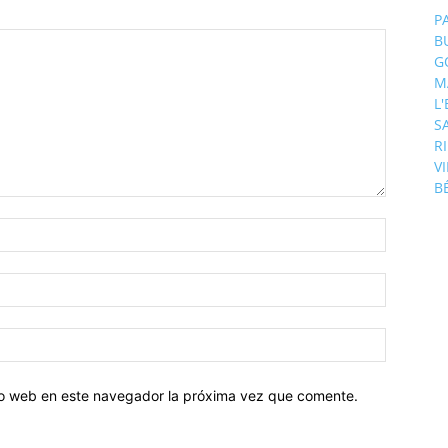
P
B
G
M
L
S
R
V
B
tio web en este navegador la próxima vez que comente.