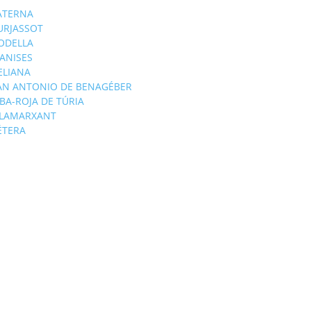
ATERNA
URJASSOT
ODELLA
ANISES
'ELIANA
AN ANTONIO DE BENAGÉBER
IBA-ROJA DE TÚRIA
ILAMARXANT
ÉTERA