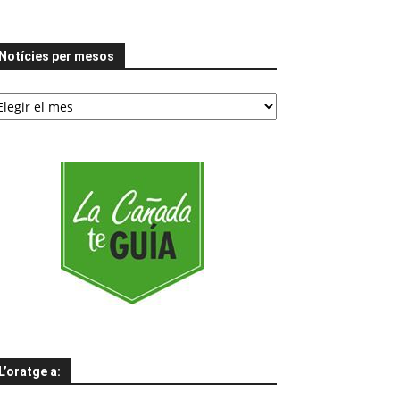
Notícies per mesos
tícies
er
esos
L’oratge a: