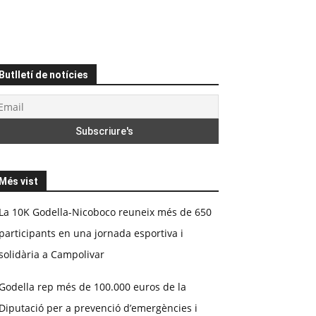
Butlletí de notícies
Més vist
La 10K Godella-Nicoboco reuneix més de 650
participants en una jornada esportiva i
solidària a Campolivar
Godella rep més de 100.000 euros de la
Diputació per a prevenció d’emergències i