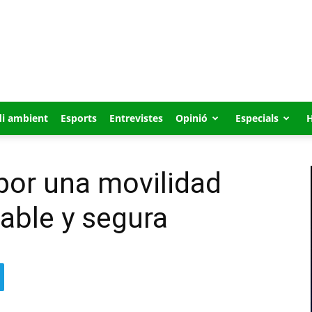
i ambient
Esports
Entrevistes
Opinió
Especials
 por una movilidad
dable y segura