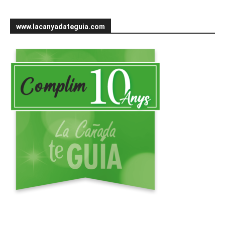
www.lacanyadateguia.com