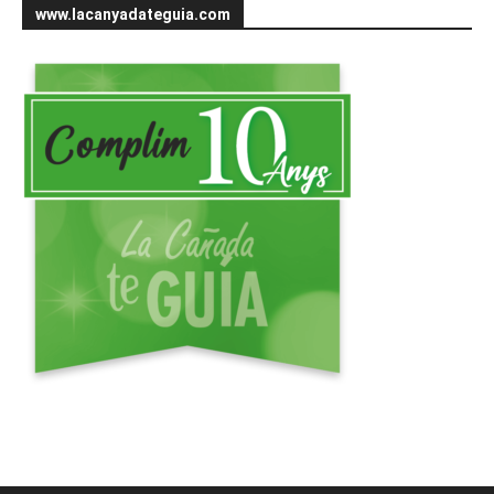
www.lacanyadateguia.com