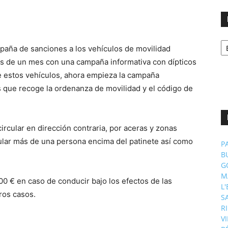
No
paña de sanciones a los vehículos de movilidad
p
m
s de un mes con una campaña informativa con dípticos
de estos vehículos, ahora empieza la campaña
 que recoge la ordenanza de movilidad y el código de
ircular en dirección contraria, por aceras y zonas
ular más de una persona encima del patinete así como
P
B
G
M
00 € en caso de conducir bajo los efectos de las
L
ros casos.
S
R
V