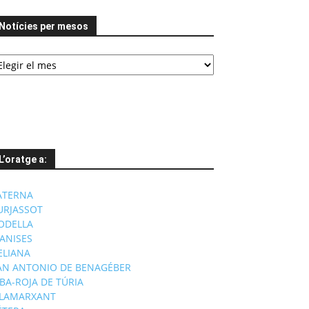
Notícies per mesos
tícies
er
esos
L’oratge a:
ATERNA
URJASSOT
ODELLA
ANISES
'ELIANA
AN ANTONIO DE BENAGÉBER
IBA-ROJA DE TÚRIA
ILAMARXANT