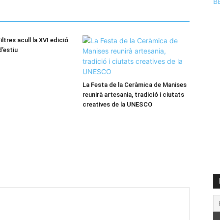
B
iltres acull la XVI edició
d’estiu
La Festa de la Ceràmica de Manises
reunirà artesania, tradició i ciutats
creatives de la UNESCO