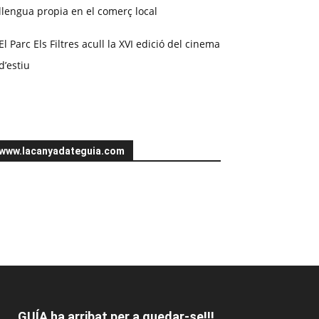
llengua propia en el comerç local
El Parc Els Filtres acull la XVI edició del cinema
d’estiu
www.lacanyadateguia.com
GUÍA ha arribat per a quedar-se!!!