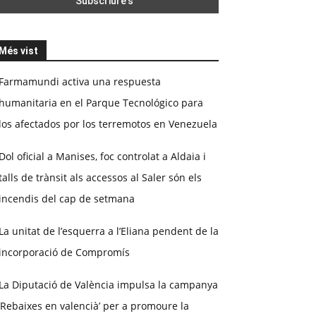
Més vist
Farmamundi activa una respuesta
humanitaria en el Parque Tecnológico para
los afectados por los terremotos en Venezuela
Dol oficial a Manises, foc controlat a Aldaia i
talls de trànsit als accessos al Saler són els
incendis del cap de setmana
La unitat de l’esquerra a l’Eliana pendent de la
incorporació de Compromís
La Diputació de València impulsa la campanya
‘Rebaixes en valencià’ per a promoure la