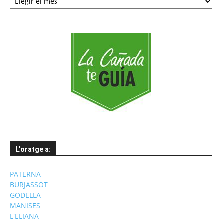
per
mesos
L’oratge a:
PATERNA
BURJASSOT
GODELLA
MANISES
L'ELIANA