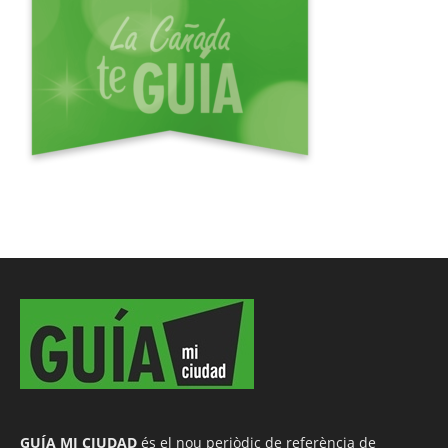
GUÍA MI CIUDAD
és el nou periòdic de referència de