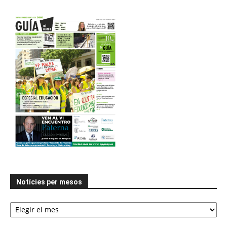
Notícies per mesos
Notícies
per
mesos