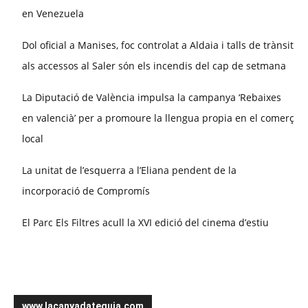
en Venezuela
Dol oficial a Manises, foc controlat a Aldaia i talls de trànsit
als accessos al Saler són els incendis del cap de setmana
La Diputació de València impulsa la campanya ‘Rebaixes
en valencià’ per a promoure la llengua propia en el comerç
local
La unitat de l’esquerra a l’Eliana pendent de la
incorporació de Compromís
El Parc Els Filtres acull la XVI edició del cinema d’estiu
www.lacanyadateguia.com