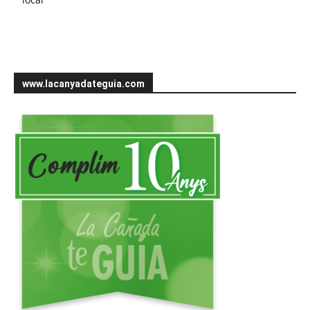
www.lacanyadateguia.com