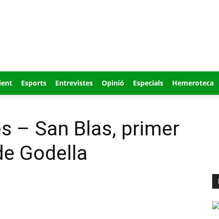
ient
Esports
Entrevistes
Opinió
Especials
Hemeroteca
es – San Blas, primer
 de Godella