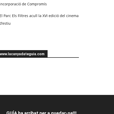
incorporació de Compromís
El Parc Els Filtres acull la XVI edició del cinema
d’estiu
www.lacanyadateguia.com
GUÍA ha arribat per a quedar-se!!!