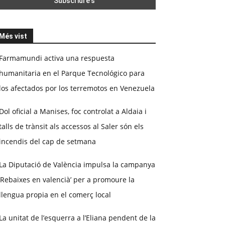
Més vist
Farmamundi activa una respuesta
humanitaria en el Parque Tecnológico para
los afectados por los terremotos en Venezuela
Dol oficial a Manises, foc controlat a Aldaia i
talls de trànsit als accessos al Saler són els
incendis del cap de setmana
La Diputació de València impulsa la campanya
‘Rebaixes en valencià’ per a promoure la
llengua propia en el comerç local
La unitat de l’esquerra a l’Eliana pendent de la