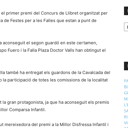
 el primer premi del Concurs de Llibret organitzat per
ria de Festes per a les Falles que estan a punt de
No
p
m
 ha aconseguit el segon guardó en este certamen,
po Fuero i la Falla Plaza Doctor Valls han obtingut el
ella també ha entregat els guardons de la Cavalcada del
 la participació de totes les comissions de la localitat
P
B
G
M
t la gran protagonista, ja que ha aconseguit els premis
L
illor Comparsa Infantil.
S
R
V
t mereixedora del premi a la Millor Disfressa Infantil i