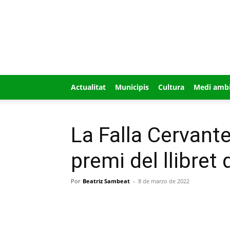
GUÍA
MI
CIUDAD
Actualitat
Municipis
Cultura
Medi amb
La Falla Cervant
premi del llibret
Por
Beatriz Sambeat
-
8 de marzo de 2022