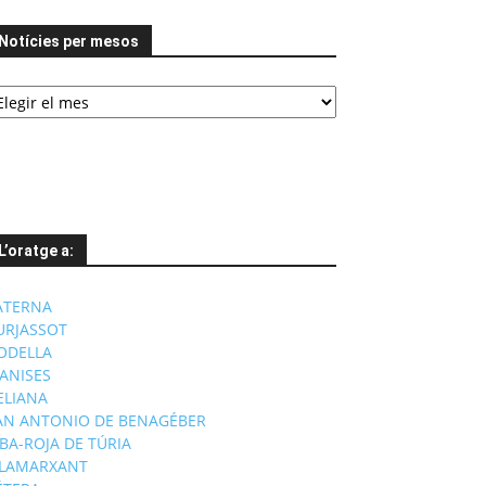
Notícies per mesos
tícies
er
esos
L’oratge a:
ATERNA
URJASSOT
ODELLA
ANISES
'ELIANA
AN ANTONIO DE BENAGÉBER
IBA-ROJA DE TÚRIA
ILAMARXANT