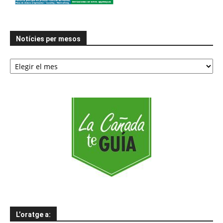
Notícies per mesos
Notícies
per
mesos
L’oratge a: