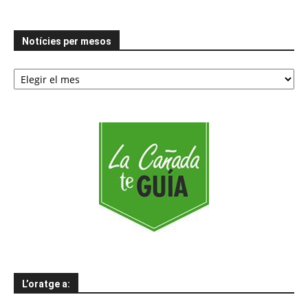
Notícies per mesos
Notícies
per
mesos
L’oratge a: